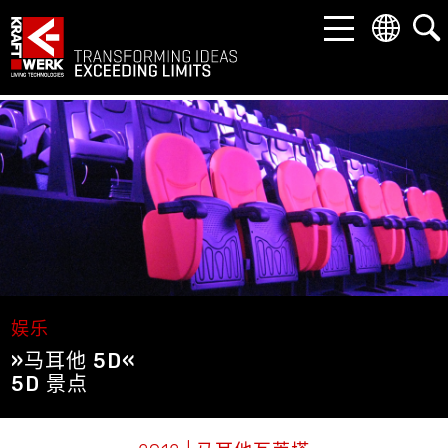
返回
返回
返回
市场
产品
公司
娱乐
幻变剧场
关于我们
工业和科技
交钥匙景点
联系方式
博物馆和展览馆
动感技术
资料下载
娱乐
»马耳他 5D«
企业解决方案
沉浸式屏幕
5D 景点
建筑
LED 解决方案