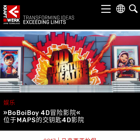
返回
返回
返回
市场
产品
公司
娱乐
幻变剧场
关于我们
工业和科技
交钥匙景点
联系方式
博物馆和展览馆
动感技术
资料下载
娱乐
»BoBoiBoy 4D冒险影院«
企业解决方案
沉浸式屏幕
位于MAPS的交钥匙4D影院
建筑
LED 解决方案