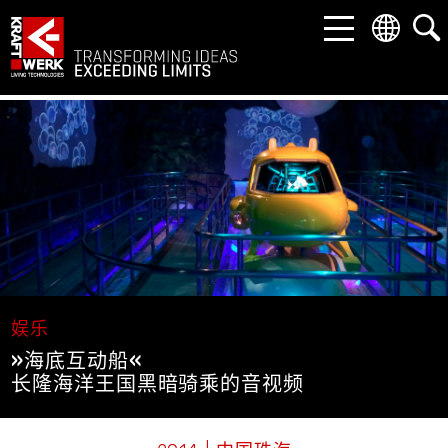
返回
返回
返回
市场
产品
公司
娱乐
幻变剧场
关于我们
工业和科技
交钥匙景点
联系方式
博物馆和展览馆
动感技术
资料下载
娱乐
»海底互动船«
企业解决方案
沉浸式屏幕
长隆海洋王国黑暗骑乘的音视频
建筑
LED 解决方案