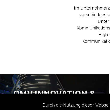
Im Unternehmensb
verschiedenste
Unter
Kommunikations
High-
Kommunikatio
OMV INNOVATION &
TECHNOLOGY
Durch die Nutzung dieser Webseit